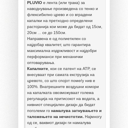
PLUVIO
 е лента (или трака) за 
наводнување произведена со тенко и 
флексибилно црево и со вградени 
капалки на претходно определени 
растојанија кои може да бидат од 15см, 
20см ... се до 150см. 

Направена е од полиетилен со 
најдобар квалитет, што гарантира 
максимална издржливост и најдобри 
перформанси при механички 
Капалките
, кои се патент на ATP, се 
внесуваат при самата екструзија на 
цревото, со што спојот помеѓу нив е 
100%. Внатрешните воздушни комори 
на капалката овозможуваат голема 
регулација на притисокот на водата, а 
нивниот специјален дизајн да бидат 
поголеми го 
намалува затнувањето и 
таложењето на нечистотии.
 Најмногу 
од се, ваквиот дизајн ги намалува 