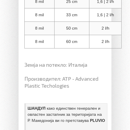
8 mil
25 cm
1,6 | 2 l/h
8 mil
33 cm
1,6 | 2 l/h
8 mil
50 cm
2 l/h
8 mil
60 cm
2 l/h
Земја на потекло: Италија
Производител: ATP - Advanced
Plastic Techologies
ШАНДУЛ
 како единствен генерален и 
овластен застапник за територијата на 
Р. Македонија ви го претставува 
PLUVIO