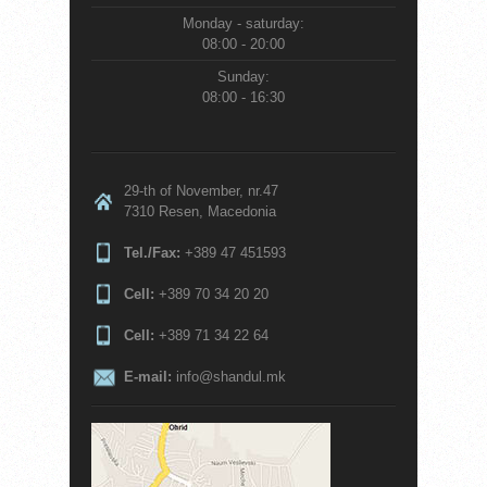
Monday - saturday:
08:00 - 20:00
Sunday:
08:00 - 16:30
29-th of November, nr.47
7310 Resen, Macedonia
Tel./Fax:
+389 47 451593
Cell:
+389 70 34 20 20
Cell:
+389 71 34 22 64
E-mail:
info@shandul.mk