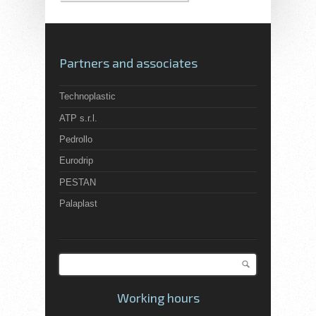
Partners and associates
Technoplastic
ATP s.r.l.
Pedrollo
Eurodrip
PESTAN
Palaplast
Search
Search form
Working hours