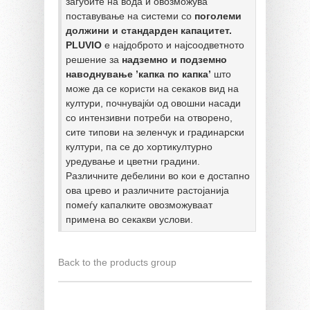
загубите на вода и овозможува 
поставување на системи со 
поголеми 
должини и стандарден капацитет.
PLUVIO
 е најдоброто и најсоодветното 
решение за 
надземно и подземно 
наводнување ’капка по капка’
 што 
може да се користи на секаков вид на 
култури, почнувајќи од овошни насади 
со интензивни потреби на отворено, 
сите типови на зеленчук и градинарски 
култури, па се до хортикултурно 
уредување и цветни градини. 
Различните дебелини во кои е достапно 
ова црево и различните растојанија 
помеѓу капалките овозможуваат 
Back to the products group